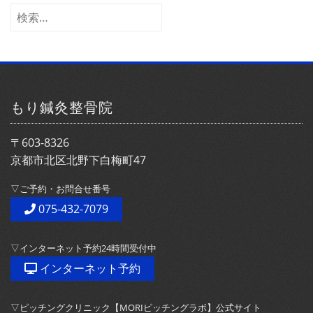
イ
検
ブ
索:
もり鍼灸整骨院
〒603-8326
京都市北区北野下白梅町47
▽ご予約・お問合せ番号
075-432-7079
▽インターネット予約24時間受付中
インターネット予約
▽ピッチングクリニック【MORIピッチングラボ】公式サイト