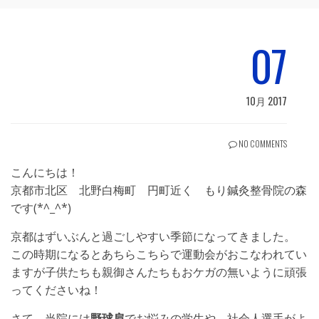
07
10月 2017
NO COMMENTS
こんにちは！
京都市北区 北野白梅町 円町近く もり鍼灸整骨院の森
です(*^_^*)
京都はずいぶんと過ごしやすい季節になってきました。
この時期になるとあちらこちらで運動会がおこなわれてい
ますが子供たちも親御さんたちもおケガの無いように頑張
ってくださいね！
さて、当院には
野球肩
でお悩みの学生や、社会人選手がよ