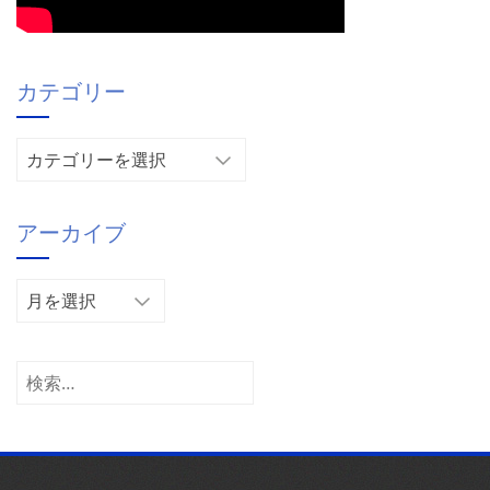
カテゴリー
カ
テ
ゴ
アーカイブ
リ
ー
ア
ー
カ
イ
検
ブ
索: