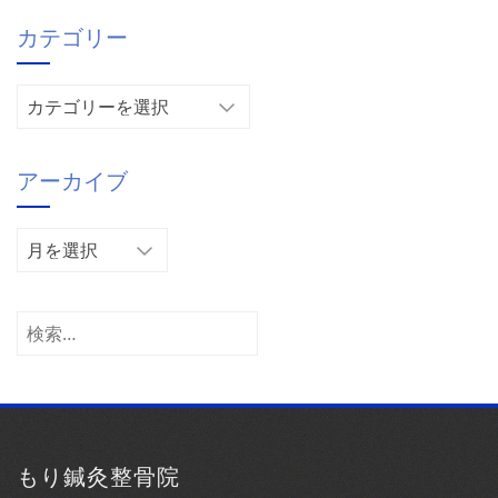
カテゴリー
カ
テ
ゴ
アーカイブ
リ
ー
ア
ー
カ
イ
検
ブ
索:
もり鍼灸整骨院