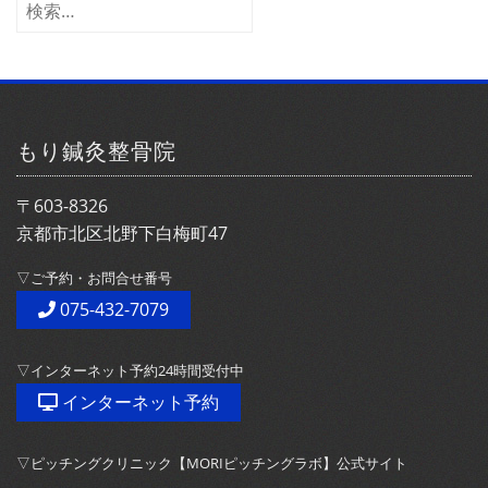
イ
検
ブ
索:
もり鍼灸整骨院
〒603-8326
京都市北区北野下白梅町47
▽ご予約・お問合せ番号
075-432-7079
▽インターネット予約24時間受付中
インターネット予約
▽ピッチングクリニック【MORIピッチングラボ】公式サイト