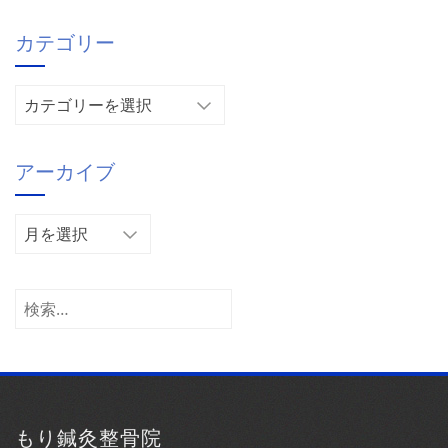
カテゴリー
カ
テ
ゴ
アーカイブ
リ
ー
ア
ー
カ
イ
検
ブ
索:
もり鍼灸整骨院