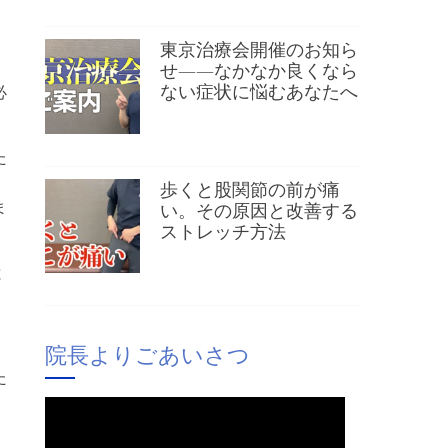
東京治療会開催のお知ら
せ——なかなか良くなら
ない症状に悩むあなたへ
必
た
歩くと股関節の前が痛
ま
い。その原因と改善する
ストレッチ方法
と
院長よりごあいさつ
た