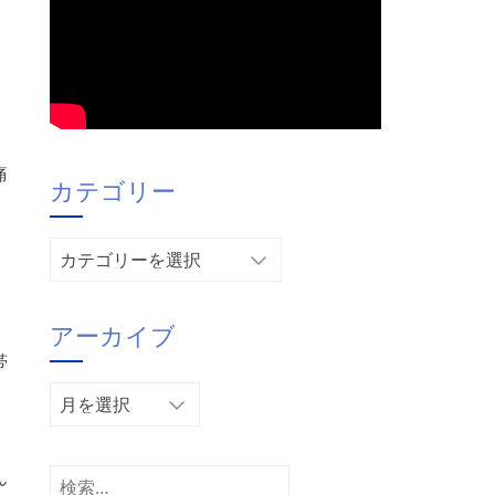
痛
カテゴリー
カ
テ
ゴ
アーカイブ
リ
ー
帯
ア
ー
カ
ん
イ
検