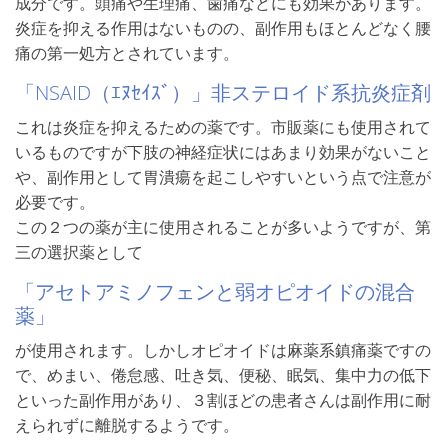
成分です。頭痛や生理痛、歯痛などにも効果があります。
炎症を抑える作用はないものの、副作用もほとんどなく腰
痛の第一処方とされています。
「NSAID（ｴﾇｾｲｽﾞ）」非ステロイド系抗炎症剤
これは炎症を抑えるための薬です。市販薬にも使用されて
いるものですが下肢の神経症状にはあまり効果がないこと
や、副作用として胃潰瘍を起こしやすいという点で注意が
必要です。
この２つの薬が主に使用されることが多いようですが、第
三の選択薬として
「アセトアミノフェンと弱オピオイドの混合
薬」
が使用されます。しかしオピオイドは麻薬系鎮痛薬ですの
で、めまい、倦怠感、吐き気、便秘、眠気、集中力の低下
といった副作用があり、３割ほどの患者さんは副作用に耐
えられずに離脱するようです。