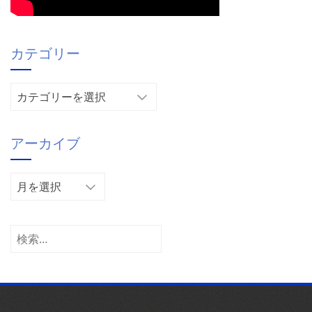
カテゴリー
カ
テ
ゴ
アーカイブ
リ
ー
ア
ー
カ
イ
検
ブ
索: