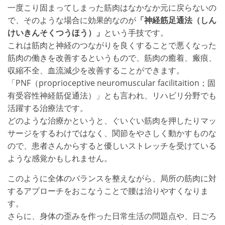
一度こり固まってしまった筋肉はなかなか元に戻らないの
で、そのような場合に効果的なのが
「神経筋足通法（しん
けいきんそくつうほう）」
という手技です。
これは筋肉と神経のつながりを良くすることで悪くなった
筋肉の働きを改善するというもので、筋肉の癒着、瘢痕、
収縮不全、血流減少を改善することができます。
「PNF（proprioceptive neuromuscular facilitaition；固
有受容性神経筋促通法）」とも言われ、リハビリ分野でも
活躍する治療法です。
どのような治療かというと、ぐいぐい筋肉を押したりマッ
サージをするわけではなく、関節をやさしく動かすものな
ので、患者さんからすると優しいストレッチを受けている
ような感覚かもしれません。
このように全体のバランスを整えながら、局所の筋肉に対
するアプローチをおこなうことで腰は治りやすくなりま
す。
さらに、身体の歪みを作った日常生活の問題点や、日ごろ