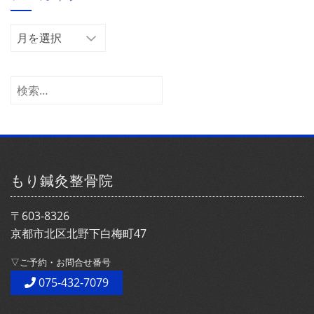
ー
ア
ー
カ
イ
検
ブ
索:
もり鍼灸整骨院
〒603-8326
京都市北区北野下白梅町47
▽ご予約・お問合せ番号
075-432-7079