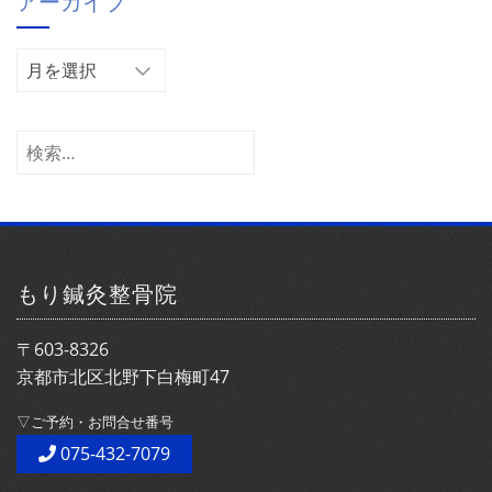
アーカイブ
リ
ー
ア
ー
カ
イ
検
ブ
索:
もり鍼灸整骨院
〒603-8326
京都市北区北野下白梅町47
▽ご予約・お問合せ番号
075-432-7079