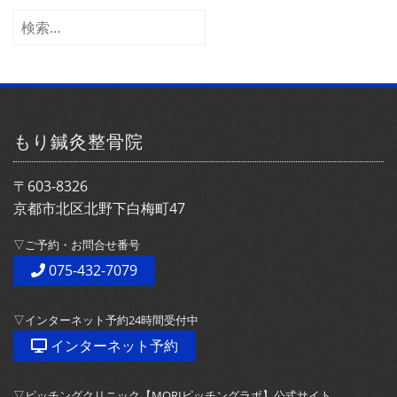
イ
検
ブ
索:
もり鍼灸整骨院
〒603-8326
京都市北区北野下白梅町47
▽ご予約・お問合せ番号
075-432-7079
▽インターネット予約24時間受付中
インターネット予約
▽ピッチングクリニック【MORIピッチングラボ】公式サイト