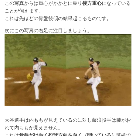
この写真からは重心がかかとに乗り
後方重心
になっている
ことが伺えます。
これは先ほどの骨盤後傾の結果起こるものです。
次にこの写真の右足に注目しましょう。
大谷選手は内ももが見えているのに対し藤浪投手は膝がお
れて内ももが見えません。
これは
骨盤がはやく投球方向を向く（開いている）
証拠で