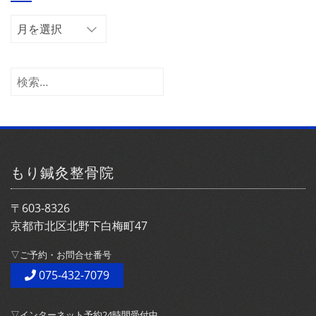
ー
ア
ー
カ
イ
検
ブ
索:
もり鍼灸整骨院
〒603-8326
京都市北区北野下白梅町47
▽ご予約・お問合せ番号
075-432-7079
▽インターネット予約24時間受付中