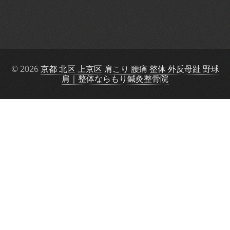
© 2026
京都 北区 上京区 肩こり 腰痛 整体 外反母趾 野球
肩｜整体ならもり鍼灸整骨院