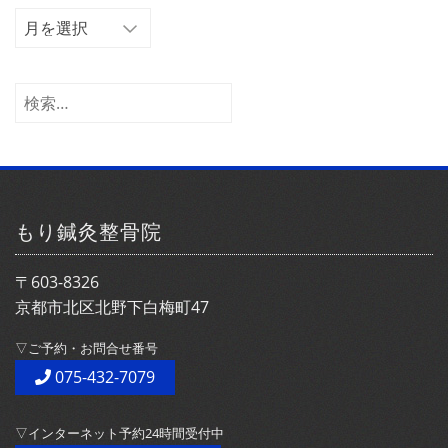
ア
ー
カ
イ
検
ブ
索:
もり鍼灸整骨院
〒603-8326
京都市北区北野下白梅町47
▽ご予約・お問合せ番号
075-432-7079
▽インターネット予約24時間受付中