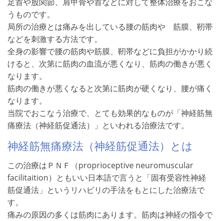
足首や股関節、肩甲骨や首などに対して整体治療をおこな
うものです。
局所の治療とは痛みを出している腰の筋肉や 筋膜、靭帯
などを刺激する方法です。
全身の影響で腰の筋肉や筋膜、靭帯などに負担がかかり続
けると、次第に筋肉の血流が悪くなり、筋肉の働きが悪く
なります。
筋肉の働きが悪くなると次第に筋肉が硬くなり、腰が痛く
なります。
当院でおこなう治療で、とても効果的なものが「神経筋無
痛療法（神経筋促通法）」といわれる治療法です。
神経筋無痛療法（神経筋促通法）とは
この治療はＰＮＦ（proprioceptive neuromuscular
facilitaition）ともいい日本語で言うと「固有受容性神経
筋促通法」というリハビリの手法をもとにした治療法で
す。
痛みの原因の多くは筋肉にあります。筋肉は神経の指令で