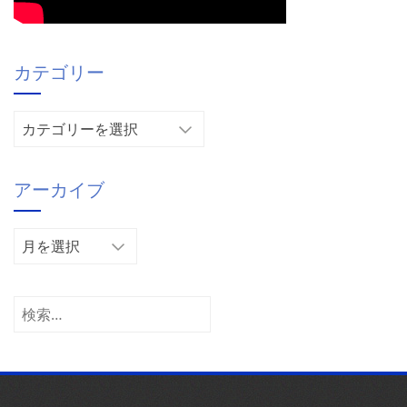
カテゴリー
カ
テ
ゴ
アーカイブ
リ
ー
ア
ー
カ
イ
検
ブ
索: