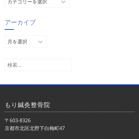
テ
ゴ
アーカイブ
リ
ー
ア
ー
カ
イ
検
ブ
索:
もり鍼灸整骨院
〒603-8326
京都市北区北野下白梅町47