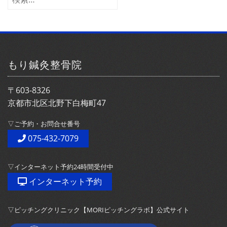
ブ
索:
もり鍼灸整骨院
〒603-8326
京都市北区北野下白梅町47
▽ご予約・お問合せ番号
075-432-7079
▽インターネット予約24時間受付中
インターネット予約
▽ピッチングクリニック【MORIピッチングラボ】公式サイト