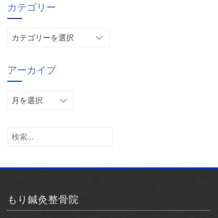
カテゴリー
カ
テ
ゴ
アーカイブ
リ
ー
ア
ー
カ
イ
検
ブ
索:
もり鍼灸整骨院