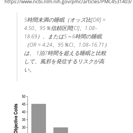
https://www.ncbi.nlm.nih.gov/pmc/articles/PMC4531403/
5
時間未満の睡眠（オッズ比[
OR
]
=
4.50
、
95
％信頼区間[
CI
]、
1.08–
18.69
）、または
5
～
6
時間の睡眠
（
OR = 4.24
、
95
％
CI
、
1.08–16.71
）
は、
1
泊
7
時間を超える睡眠と比較
して、風邪を発症するリスクが高
い。