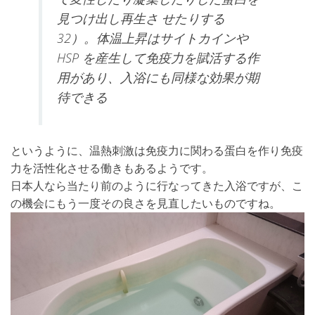
見つけ出し再生さ せたりする
32
）。体温上昇はサイトカインや
HSP
を産生して免疫力を賦活する作
用があり、入浴にも同様な効果が期
待できる
というように、温熱刺激は免疫力に関わる蛋白を作り免疫
力を活性化させる働きもあるようです。
日本人なら当たり前のように行なってきた入浴ですが、こ
の機会にもう一度その良さを見直したいものですね。