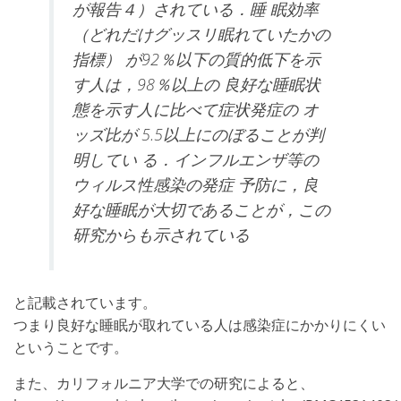
が報告４）されている．睡 眠効率
（どれだけグッスリ眠れていたかの
指標） が
92
％以下の質的低下を示
す人は，
98
％以上の 良好な睡眠状
態を示す人に比べて症状発症の オ
ッズ比が
5.5
以上にのぼることが判
明してい る．インフルエンザ等の
ウィルス性感染の発症 予防に，良
好な睡眠が大切であることが，この
研究からも示されている
と記載されています。
つまり良好な睡眠が取れている人は感染症にかかりにくい
ということです。
また、カリフォルニア大学での研究によると、