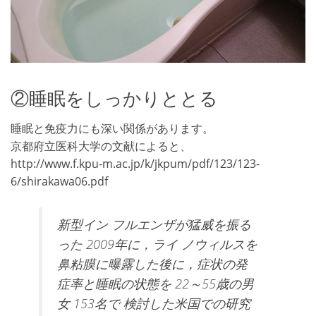
②睡眠をしっかりととる
睡眠と免疫力にも深い関係があります。
京都府立医科大学の文献によると、
http://www.f.kpu-m.ac.jp/k/jkpum/pdf/123/123-
6/shirakawa06.pdf
新型イン フルエンザが猛威を振る
った
2009
年に，ライ ノウィルスを
鼻粘膜に曝露した後に，症状の発
症率と睡眠の状態を
22
～
55
歳の男
女
153
名で 検討した米国での研究