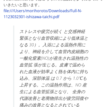
いきたいと思います。
file:///Users/morihoroto/Downloads/Full-N-
1123032301-ishizawa-taichi.pdf
ストレスや疲労が続く と交感神経
緊張となり血管収縮により低体温と
なる
30
）。入浴による温熱作用に
より、神経を介して血管内皮細胞の
一酸化窒素
(NO)
が産生され温熱性の
血管拡 張が生じる。皮膚で温めら
れた血液が効率よく熱を体内に持ち
込み、深部体温 は
0.7
から
1.0℃
も
上昇する。この温熱作用は、
NO
産
生による血管拡張となり、 全身の
代謝改善と老廃物排出が疲労回復や
痛みの改善となるとされている