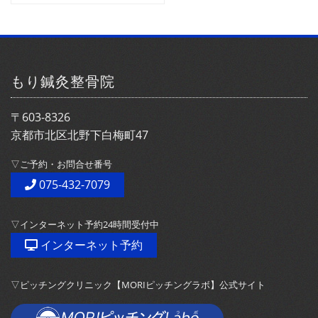
ブ
索:
もり鍼灸整骨院
〒603-8326
京都市北区北野下白梅町47
▽ご予約・お問合せ番号
075-432-7079
▽インターネット予約24時間受付中
インターネット予約
▽ピッチングクリニック【MORIピッチングラボ】公式サイト