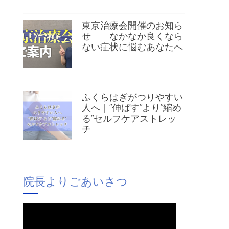
東京治療会開催のお知ら
せ——なかなか良くなら
ない症状に悩むあなたへ
ふくらはぎがつりやすい
人へ｜”伸ばす”より”縮め
る”セルフケアストレッ
チ
院長よりごあいさつ