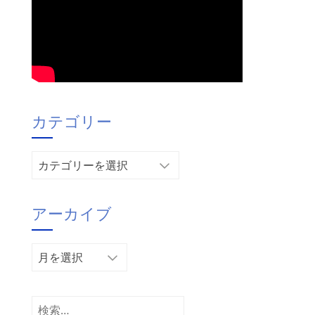
カテゴリー
カ
テ
ゴ
アーカイブ
リ
ー
ア
ー
カ
イ
検