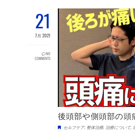
21
7月 2021
NO
COMMENTS
後頭部や側頭部の頭
セルフケア
,
整体治療
,
治療について
,