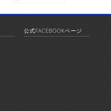
ブ
索:
公式FACEBOOKページ