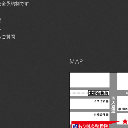
完全予約制です
間
ス
るご質問
MAP