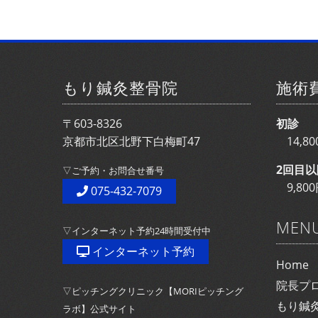
もり鍼灸整骨院
施術
〒603-8326
初診
京都市北区北野下白梅町47
14,
2回目以
▽ご予約・お問合せ番号
9,8
075-432-7079
MEN
▽インターネット予約24時間受付中
インターネット予約
Home
院長プ
▽ピッチングクリニック【MORIピッチング
もり鍼
ラボ】公式サイト