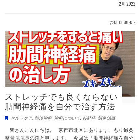
2月 2022
NO COMMENTS
ストレッチでも良くならない
肋間神経痛を自分で治す方法
セルフケア
,
整体治療
,
治療について
,
神経痛
,
鍼灸治療
皆さんこんにちは。 京都市北区にあります、もり鍼灸
整骨院院長の森と申します。 今回は「肋間神経痛を自分