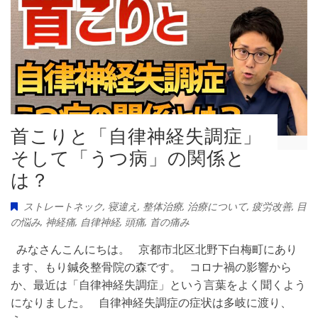
首こりと「自律神経失調症」
そして「うつ病」の関係と
は？
ストレートネック
,
寝違え
,
整体治療
,
治療について
,
疲労改善
,
目
の悩み
,
神経痛
,
自律神経
,
頭痛
,
首の痛み
みなさんこんにちは。 京都市北区北野下白梅町にあり
ます、もり鍼灸整骨院の森です。 コロナ禍の影響から
か、最近は「自律神経失調症」という言葉をよく聞くよう
になりました。 自律神経失調症の症状は多岐に渡り、