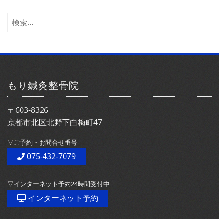
カ
イ
検
ブ
索:
もり鍼灸整骨院
〒603-8326
京都市北区北野下白梅町47
▽ご予約・お問合せ番号
075-432-7079
▽インターネット予約24時間受付中
インターネット予約