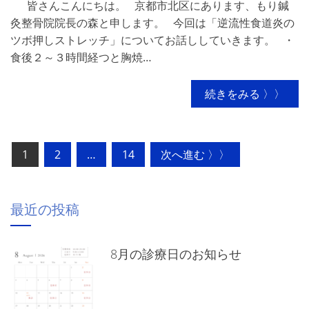
皆さんこんにちは。 京都市北区にあります、もり鍼
灸整骨院院長の森と申します。 今回は「逆流性食道炎の
ツボ押しストレッチ」についてお話ししていきます。 ・
食後２～３時間経つと胸焼…
続きをみる 〉〉
投
1
2
…
14
次へ進む 〉〉
稿
の
最近の投稿
ペ
ー
8月の診療日のお知らせ
ジ
送
り