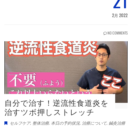
21
2月 2022
NO COMMENTS
自分で治す！逆流性食道炎を
治すツボ押しストレッチ
セルフケア
,
整体治療
,
本日の予約状況
,
治療について
,
鍼灸治療