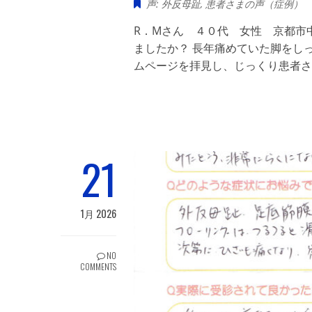
声: 外反母趾
,
患者さまの声（症例）
R．Mさん ４０代 女性 京都市
ましたか？ 長年痛めていた脚をし
ムページを拝見し、じっくり患者さん
21
1月 2026
NO
COMMENTS