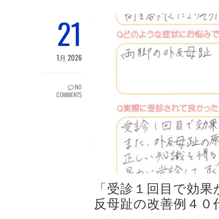
21
1月 2026
NO
COMMENTS
「受診１回目で効果
反母趾の改善例４０代