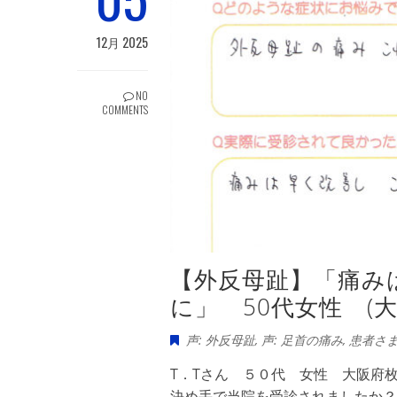
12月 2025
NO
COMMENTS
【外反母趾】「痛み
に」 50代女性 (
声: 外反母趾
,
声: 足首の痛み
,
患者さ
T．Tさん ５０代 女性 大阪府
決め手で当院を受診されましたか？