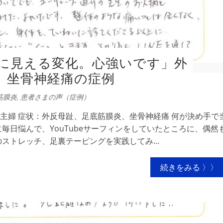
に見える変化。心強いです」外
、坐骨神経痛の症例
筋膜炎
,
患者さまの声（症例）
主婦 症状：外反母趾、足底筋膜炎、坐骨神経痛 何が決め手で
毎日悩んで、YouTubeサーフィンをしていたところに、偶然
のストレッチ、足裏テーピングを実践してみ…
続きをみる 〉〉