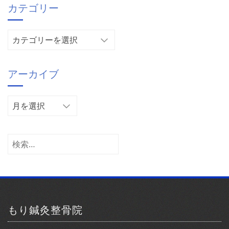
カテゴリー
カ
テ
ゴ
アーカイブ
リ
ー
ア
ー
カ
イ
検
ブ
索:
もり鍼灸整骨院