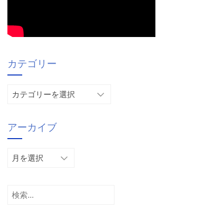
カテゴリー
カ
テ
ゴ
アーカイブ
リ
ー
ア
ー
カ
イ
検
ブ
索: