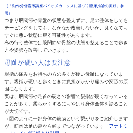
（「動作分析臨床講座バイオメカニクスに基づく臨床推論の実践」参
照）
つまり股関節や骨盤の状態を整えずに、足の整体をしても
テーピングをしても、なかなか改善しないか、良くなても
すぐに悪い状態に戻る可能性があります。
私の行う整体では股関節や骨盤の状態を整えることで歩き
方や姿勢を改善していきます。
母趾が硬い人は要注意
親指の痛みをお持ちの方の多くが硬い母趾になっていま
す。親指が硬いと歩くときに負担がかかり痛みや変形の原
因になります。
実は、股関節や足首の硬さの影響で親指が硬くなっている
ことが多く、柔らかくするにもやはり身体全体を診ること
が大切です。
（図のように一部身体の筋膜という繋がりをご紹介します
が、筋肉は足の裏から頭までつながっています
「アナトミ