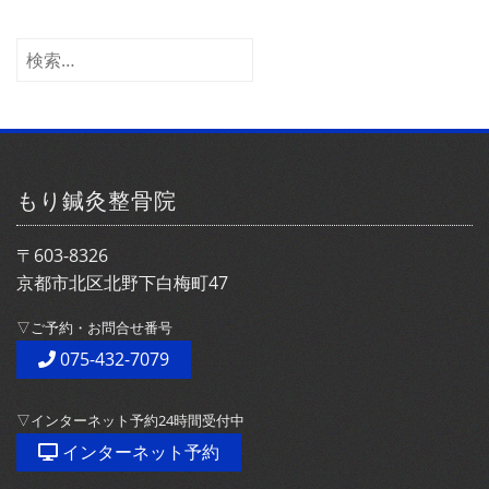
カ
イ
検
ブ
索:
もり鍼灸整骨院
〒603-8326
京都市北区北野下白梅町47
▽ご予約・お問合せ番号
075-432-7079
▽インターネット予約24時間受付中
インターネット予約