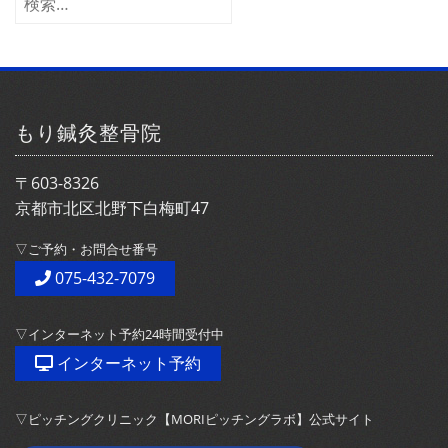
ブ
索:
もり鍼灸整骨院
〒603-8326
京都市北区北野下白梅町47
▽ご予約・お問合せ番号
075-432-7079
▽インターネット予約24時間受付中
インターネット予約
▽ピッチングクリニック【MORIピッチングラボ】公式サイト