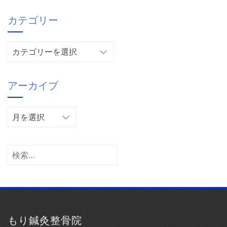
カテゴリー
カ
テ
ゴ
アーカイブ
リ
ー
ア
ー
カ
イ
検
ブ
索:
もり鍼灸整骨院