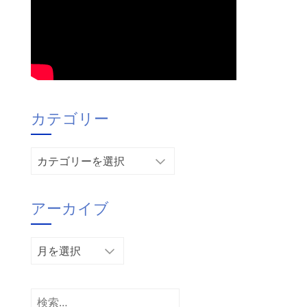
カテゴリー
カ
テ
ゴ
アーカイブ
リ
ー
ア
ー
カ
イ
検