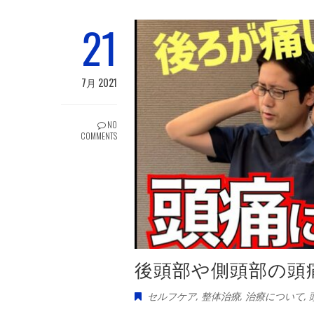
21
7月 2021
NO
COMMENTS
後頭部や側頭部の頭
セルフケア
,
整体治療
,
治療について
,