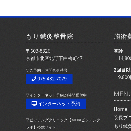
もり鍼灸整骨院
施術
〒603-8326
初診
京都市北区北野下白梅町47
14,
2回目以
▽ご予約・お問合せ番号
9,8
075-432-7079
MEN
▽インターネット予約24時間受付中
インターネット予約
Home
院長プ
▽ピッチングクリニック【MORIピッチング
もり鍼
ラボ】公式サイト