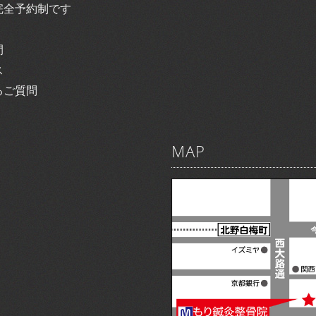
完全予約制です
間
ス
るご質問
MAP