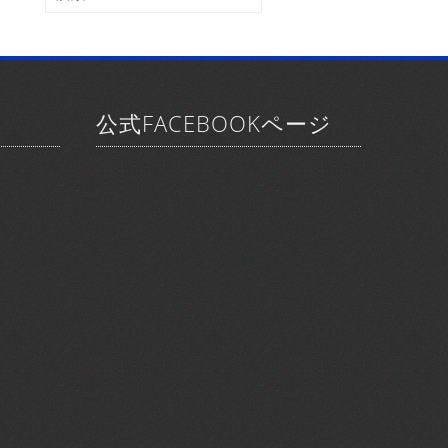
ブ
索:
公式FACEBOOKページ