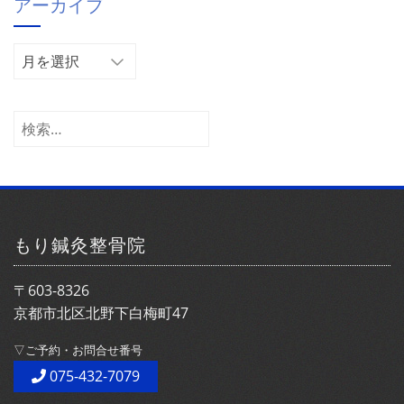
アーカイブ
リ
ー
ア
ー
カ
イ
検
ブ
索:
もり鍼灸整骨院
〒603-8326
京都市北区北野下白梅町47
▽ご予約・お問合せ番号
075-432-7079