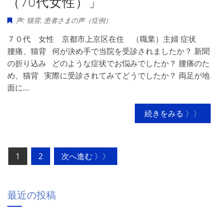
（70代女性）」
声: 猫背
,
患者さまの声（症例）
７０代 女性 京都市上京区在住 （職業）主婦 症状
腰痛、猫背 何が決め手で当院を受診されましたか？ 新聞
の折り込み どのような症状でお悩みでしたか？ 腰痛のた
め、猫背 実際に受診されてみてどうでしたか？ 両足が地
面に…
続きをみる 〉〉
投
1
2
次へ進む 〉〉
稿
の
最近の投稿
ペ
ー