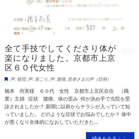
全て手技でしてくださり体が
楽になりました。京都市上京
区６０代女性
声: 猫背
,
声: 肩こり
,
声: 腰痛
,
患者さまの声（症例）
橋本 尚実様 ６０代 女性 京都市上京区在住 （職
業）主婦 症状 腰痛、体の歪み 何が決め手で当院を受
診されましたか？ 新聞に以前からチラシが入っていて知
っていました。 どのような症状でお悩みでしたか？ 体中
が悪くなり全体的になおしていただきた…
続きをみる 〉〉