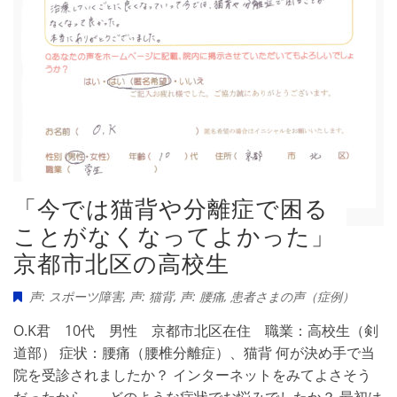
「今では猫背や分離症で困る
ことがなくなってよかった」
京都市北区の高校生
声: スポーツ障害
,
声: 猫背
,
声: 腰痛
,
患者さまの声（症例）
O.K君 10代 男性 京都市北区在住 職業：高校生（剣
道部） 症状：腰痛（腰椎分離症）、猫背 何が決め手で当
院を受診されましたか？ インターネットをみてよさそう