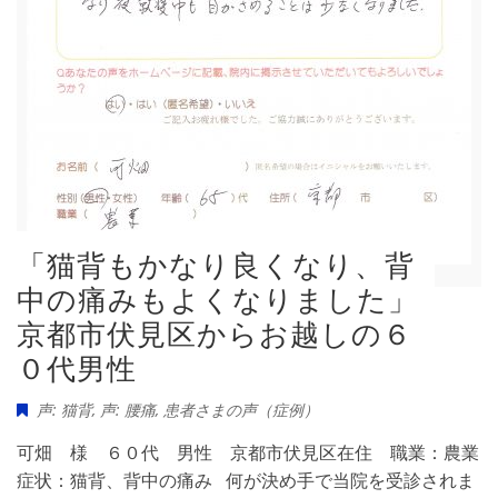
「猫背もかなり良くなり、背
中の痛みもよくなりました」
京都市伏見区からお越しの６
０代男性
声: 猫背
,
声: 腰痛
,
患者さまの声（症例）
可畑 様 ６０代 男性 京都市伏見区在住 職業：農業
症状：猫背、背中の痛み 何が決め手で当院を受診されま