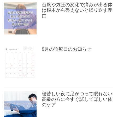
台風や気圧の変化で痛みが出る体
ジ
は根本から整えないと繰り返す理
送
由
り
8月の診療日のお知らせ
寝苦しい夜に足がつって眠れない
高齢の方に今すぐ試してほしい体
のケア