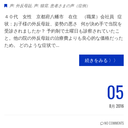
声: 外反母趾
,
声: 猫背
,
患者さまの声（症例）
４０代 女性 京都府八幡市 在住 （職業）会社員 症
状：お子様の外反母趾、姿勢の悪さ 何が決め手で当院を
受診されましたか？ 予約制で土曜日も診察されていたこ
と。他の院の外反母趾の治療費よりも良心的な価格だった
ため。 どのような症状で…
続きをみる 〉〉
05
8月 2016
NO COMMENTS