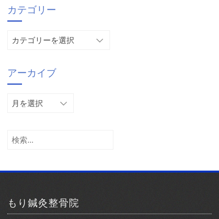
カテゴリー
カ
テ
ゴ
アーカイブ
リ
ー
ア
ー
カ
イ
検
ブ
索:
もり鍼灸整骨院