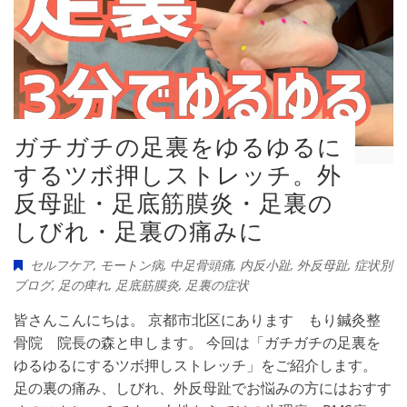
ガチガチの足裏をゆるゆるに
するツボ押しストレッチ。外
反母趾・足底筋膜炎・足裏の
しびれ・足裏の痛みに
セルフケア
,
モートン病
,
中足骨頭痛
,
内反小趾
,
外反母趾
,
症状別
ブログ
,
足の痺れ
,
足底筋膜炎
,
足裏の症状
皆さんこんにちは。 京都市北区にあります もり鍼灸整
骨院 院長の森と申します。 今回は「ガチガチの足裏を
ゆるゆるにするツボ押しストレッチ」をご紹介します。
足の裏の痛み、しびれ、外反母趾でお悩みの方にはおすす