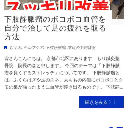
下肢静脈瘤のボコボコ血管を
自分で治して足の疲れを取る
方法
むくみ
,
セルフケア
,
下肢静脈瘤
,
本日の予約状況
皆さんこんにちは。 京都市北区にあります もり鍼灸整
骨院 院長の森と申します。 今回のテーマは「下肢静脈
瘤を良くするストレッチ」についてです。 下肢静脈瘤と
は、ふくらはぎや足のスネ、太ももの内側にボコボコとク
モの巣が張ったように血管が浮き出るものです。 下肢静…
続きをみる 〉〉