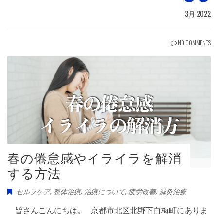
3月 2022
NO COMMENTS
春の倦怠感やイライラを解消
する方法
セルフケア
,
整体治療
,
治療について
,
疲労改善
,
鍼灸治療
皆さんこんにちは。 京都市北区北野下白梅町にありま