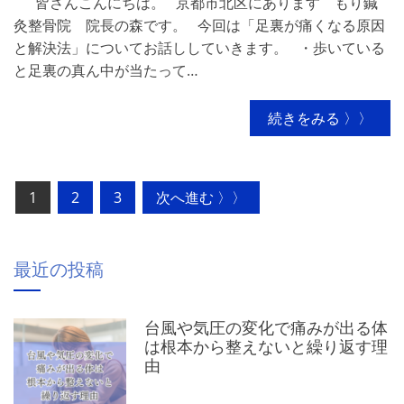
皆さんこんにちは。 京都市北区にあります もり鍼
灸整骨院 院長の森です。 今回は「足裏が痛くなる原因
と解決法」についてお話ししていきます。 ・歩いている
と足裏の真ん中が当たって…
続きをみる 〉〉
投
1
2
3
次へ進む 〉〉
稿
の
最近の投稿
ペ
ー
台風や気圧の変化で痛みが出る体
ジ
は根本から整えないと繰り返す理
送
由
り